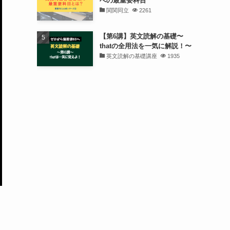
への最重要科目
関関同立
2261
【第6講】英文読解の基礎〜
thatの全用法を一気に解説！〜
英文読解の基礎講座
1935