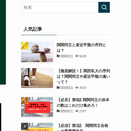
人気記事
関関同立と産近甲龍の序列と
は？
関関同立
5628
【徹底解説！】関西私大の序列
は？関関同立や産近甲龍の違い
って？
関関同立
3919
【必見】第8話 関関同立の赤本
の数はこれだけ集めろ！
関関同立
2767
【必須】第2話 関関同立合格