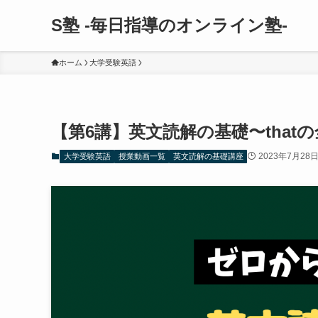
S塾 -毎日指導のオンライン塾-
ホーム
大学受験英語
【第6講】英文読解の基礎〜that
2023年7月28
大学受験英語
授業動画一覧
英文読解の基礎講座