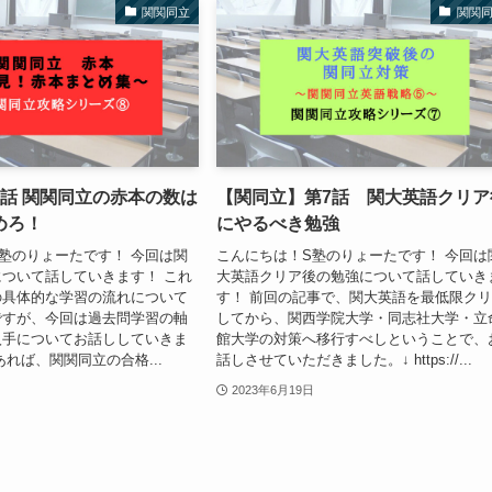
関関同立
関関
8話 関関同立の赤本の数は
【関同立】第7話 関大英語クリア
めろ！
にやるべき勉強
塾のりょーたです！ 今回は関
こんにちは！S塾のりょーたです！ 今回は
ついて話していきます！ これ
大英語クリア後の勉強について話していき
の具体的な学習の流れについて
す！ 前回の記事で、関大英語を最低限ク
ですが、今回は過去問学習の軸
してから、関西学院大学・同志社大学・立
入手についてお話ししていきま
館大学の対策へ移行すべしということで、
あれば、関関同立の合格...
話しさせていただきました。↓ https://...
2023年6月19日