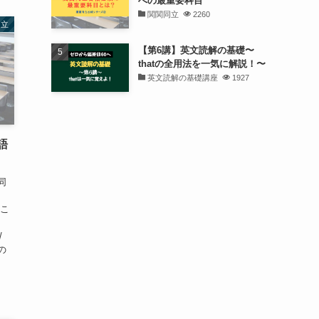
への最重要科目
関関同立
2260
同立
【第6講】英文読解の基礎〜
thatの全用法を一気に解説！〜
英文読解の基礎講座
1927
語
同
はこ
/
の