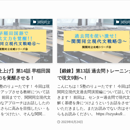
関関同立
関関
上げ】第14話 早稲田国
【鍛錬】第13話 過去問トレーニン
力を覚醒させる！
で現文9割へ！
塾のりょーたです！ 今回は現
こんにちは！S塾のりょーたです！ 今回は
ーアップさせる教材について話
関同立現代文過去問演習編について話して
 前回までで、関関同立現代文
きます！ 前回は、センター過去問で現代
的なアプローチはお話ししたの
解く基礎を身につけようというお話をさせ
はさらに高みを目指したい・も
いただきました。まだお読みでない方はそ
をつけたい、そんな関関...
らもお読みください。 https://szyuku9...
2023年6月24日