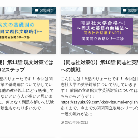
関関同立
関関
】第11話 現文対策では
【同志社対策①】第10話 同志社英
き2ステップ
への挑戦
塾のりょーたです！ 今回は関
こんにちは！S塾のりょーたです！ 今回は
対策の基礎編について話してい
志社大学の英語対策について話していきま
は他の教科以上にどう勉強して
す！ 前回の立命館大学英語対策について
らないという人が多いと思いま
ちらからどうぞ！↓
に、何となく問題を解いて試験
https://szyuku99.com/kkdr-ritsumei-english
験生もかなり多いので...
あくまで、今までの関関同立攻略シリーズ
一連の流れがあっ...
2023年6月22日