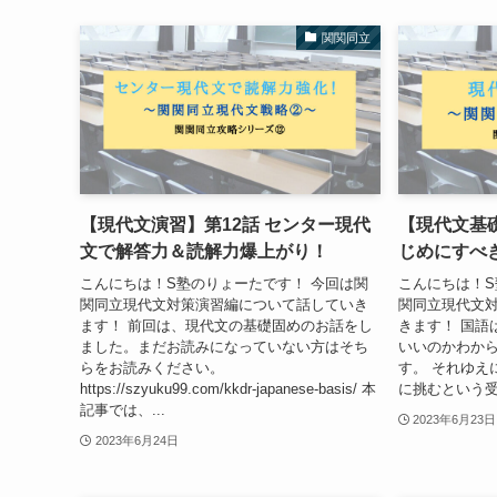
関関同立
【現代文演習】第12話 センター現代
【現代文基礎
文で解答力＆読解力爆上がり！
じめにすべ
こんにちは！S塾のりょーたです！ 今回は関
こんにちは！S
関同立現代文対策演習編について話していき
関同立現代文
ます！ 前回は、現代文の基礎固めのお話をし
きます！ 国語
ました。まだお読みになっていない方はそち
いいのかわか
らをお読みください。
す。 それゆえ
https://szyuku99.com/kkdr-japanese-basis/ 本
に挑むという受
記事では、...
2023年6月23日
2023年6月24日