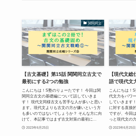
関関同立
【古文基礎】第15話 関関同立古文で
【現代文総仕
最初にする2つの勉強
語で現代文
こんにちは！S塾のりょーたです！ 今回は関
こんにちは！S
関同立古文の基礎編について話していきま
代文力をパワ
す！ 現代文同様古文も苦手な人が多いと思い
していきます！
ます。現代文よりも古文の方が嫌いという方
に対する直接
も多いのではないでしょうか？ そんな方に向
ですが、今回
けて、本記事ではまず古文対策の最初に...
っと現代文の力
2023年6月25日
2023年6月25日