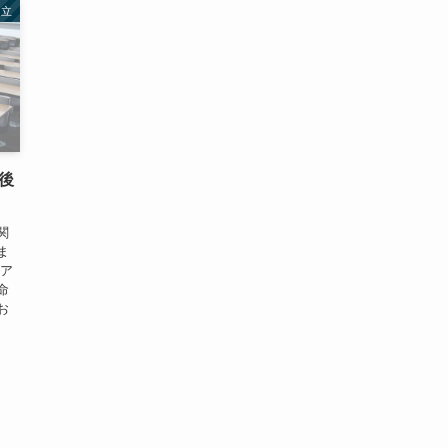
同立
後
関
ま
リア
命
お