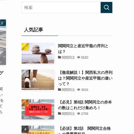
同立
人気記事
関関同立と産近甲龍の序列と
は？
関関同立
5620
【徹底解説！】関西私大の序列
グ
は？関関同立や産近甲龍の違い
って？
関
関関同立
3916
い
文を
【必見】第8話 関関同立の赤本
て
の数はこれだけ集めろ！
ち
関関同立
2758
【必須】第2話 関関同立合格