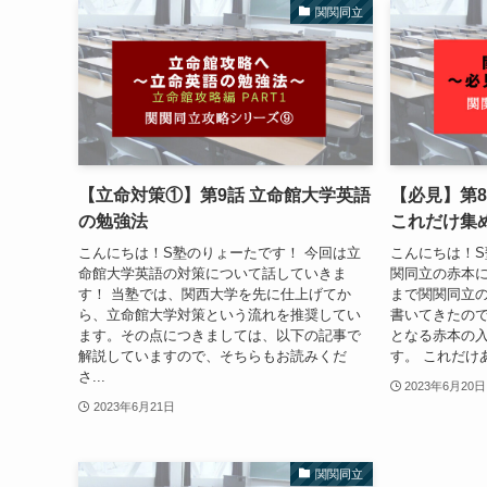
関関同立
【立命対策①】第9話 立命館大学英語
【必見】第
の勉強法
これだけ集
こんにちは！S塾のりょーたです！ 今回は立
こんにちは！S
命館大学英語の対策について話していきま
関同立の赤本に
す！ 当塾では、関西大学を先に仕上げてか
まで関関同立
ら、立命館大学対策という流れを推奨してい
書いてきたの
ます。その点につきましては、以下の記事で
となる赤本の
解説していますので、そちらもお読みくだ
す。 これだけ
さ...
2023年6月20日
2023年6月21日
関関同立