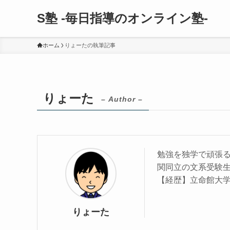
S塾 -毎日指導のオンライン塾-
ホーム
りょーたの執筆記事
りょーた
– Author –
勉強を独学で頑張
関同立の文系受験
【経歴】立命館大学
りょーた