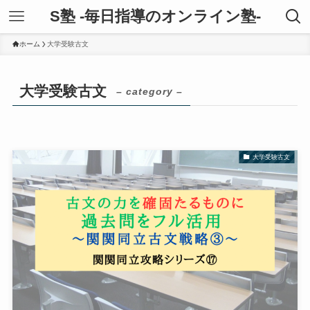
S塾 -毎日指導のオンライン塾-
ホーム
大学受験古文
大学受験古文
– category –
大学受験古文